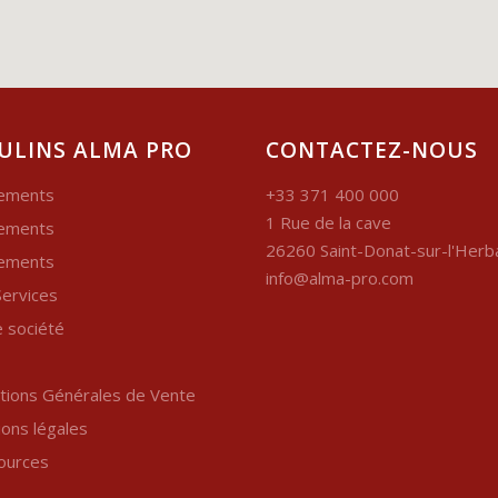
ULINS ALMA PRO
CONTACTEZ-NOUS
ements
+33 371 400 000
1 Rue de la cave
ements
26260 Saint-Donat-sur-l'Her
ements
info@alma-pro.com
ervices
 société
tions Générales de Vente
ons légales
ources