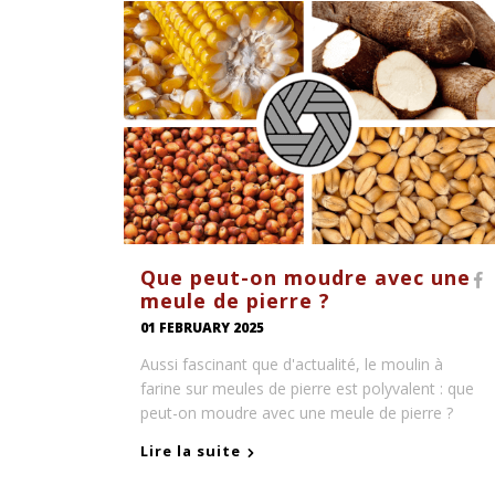
Que peut-on moudre avec une
meule de pierre ?
01 FEBRUARY 2025
Aussi fascinant que d'actualité, le moulin à
farine sur meules de pierre est polyvalent : que
peut-on moudre avec une meule de pierre ?
Lire la suite