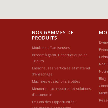
NOS GAMMES DE
MO
PRODUITS
Evèn
Moulins et Tamiseuses
Evèn
Brosse à grain, Décortiqueuse et
Evèn
Trieurs
Nos S
Ensacheuses verticales et matériel
Notre
d'ensachage
Blog
Machines et séchoirs à pâtes
Condi
Meunerie - accessoires et solutions
Menti
d'autonomie
Ress
Le Coin des Opportunités :
Showroom & Occasions