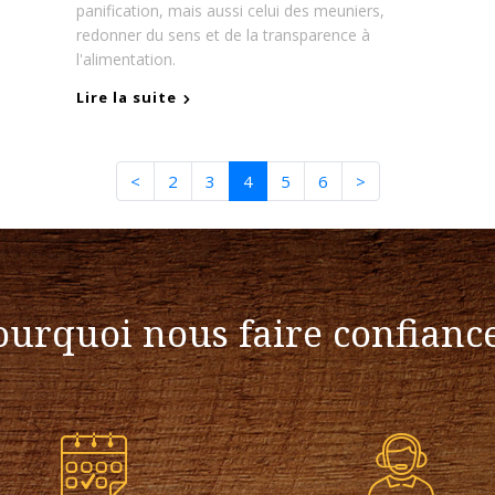
panification, mais aussi celui des meuniers,
redonner du sens et de la transparence à
l'alimentation.
Lire la suite
<
2
3
4
5
6
>
ourquoi nous faire confiance