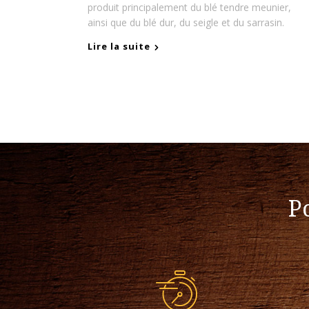
produit principalement du blé tendre meunier,
ainsi que du blé dur, du seigle et du sarrasin.
Lire la suite
P