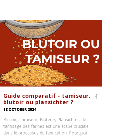
Guide comparatif - tamiseur,
blutoir ou plansichter ?
18 OCTOBER 2024
Blutoir, Tamiseur, Bluterie, Plansichter... le
tamisage des farines est une étape cruciale
dans le processus de fabrication. Pourquoi