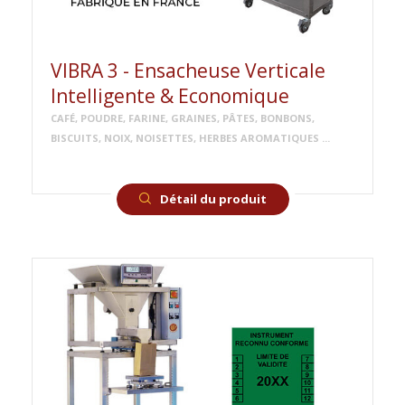
VIBRA 3 - Ensacheuse Verticale
Intelligente & Economique
CAFÉ, POUDRE, FARINE, GRAINES, PÂTES, BONBONS,
BISCUITS, NOIX, NOISETTES, HERBES AROMATIQUES ...
Détail du produit