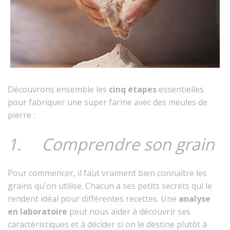
Découvrons ensemble les
cinq étapes
essentielles
pour fabriquer une super farine avec des meules de
pierre :
1. Comprendre son grain
Pour commencer, il faut vraiment bien connaître les
grains qu'on utilise. Chacun a ses petits secrets qui le
rendent idéal pour différentes recettes. Une
analyse
en laboratoire
peut nous aider à découvrir ses
caractéristiques et à décider si on le destine plutôt à