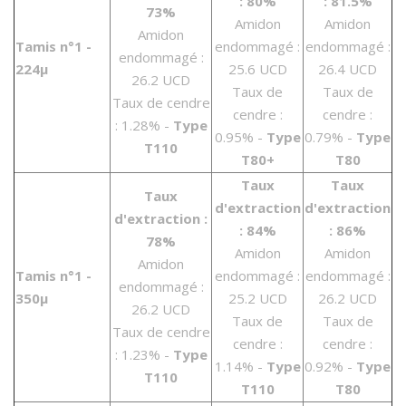
: 80%
: 81.5%
73%
Amidon
Amidon
Amidon
Tamis n°1 -
endommagé :
endommagé :
endommagé :
224µ
25.6 UCD
26.4 UCD
26.2 UCD
Taux de
Taux de
Taux de cendre
cendre :
cendre :
: 1.28% -
Type
0.95% -
Type
0.79% -
Type
T110
T80+
T80
Taux
Taux
Taux
d'extraction
d'extraction
d'extraction :
: 84%
: 86%
78%
Amidon
Amidon
Amidon
Tamis n°1 -
endommagé :
endommagé :
endommagé :
350µ
25.2 UCD
26.2 UCD
26.2 UCD
Taux de
Taux de
Taux de cendre
cendre :
cendre :
: 1.23% -
Type
1.14% -
Type
0.92% -
Type
T110
T110
T80