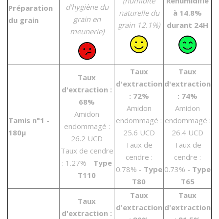
(humidité
Réhumidifié
d'hygiène du
Préparation
naturelle du
à 14.8%
grain en
du grain
grain 12.1%)
durant 24H
meunerie)
Taux
Taux
Taux
d'extraction
d'extraction
d'extraction :
: 72%
: 74%
68%
Amidon
Amidon
Amidon
Tamis n°1 -
endommagé :
endommagé :
endommagé :
180µ
25.6 UCD
26.4 UCD
26.2 UCD
Taux de
Taux de
Taux de cendre
cendre :
cendre :
: 1.27% -
Type
0.78% -
Type
0.73% -
Type
T110
T80
T65
Taux
Taux
Taux
d'extraction
d'extraction
d'extraction :