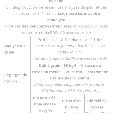
PRO100
.
2H de production par essai - Les analyses du grain et des
farines ont été réalisées dans
notre laboratoire
d'analyse.
Profitez des Rencontres Meunières
et prenez RDV pour
tester le moulin PRO100 avec votre blé.
Protéines 11.8 % / Humidité 12.1 % /
Analyse du
Dureté 57.8 %
(medium hard) /
PS 79.8
grain
kg/hl / W : 173
(variété Oregrain 2020 centre-est France)
Débit grain : 95 kg/h - Vitesse de
rotation meule : 120 tr.mn - Ecartement
Réglages du
des meules : 0.25mm
moulin
(données météorologiques à la mouture :
58% humdité / 21°c température)
Blé non-trié,
Blé trié et
Blé trié et
non-brossé
brossé
brossé
(5 règles