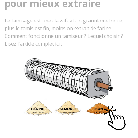
pour mieux extraire
Le tamisage est une classification granulométrique,
plus le tamis est fin, moins on extrait de farine.
Comment fonctionne un tamiseur ? Lequel choisir ?
Lisez l'article complet ici :