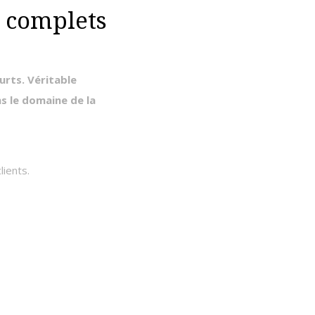
s complets
ourts.
Véritable
 le domaine de la
lients.