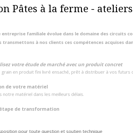
on Pâtes à la ferme - atelier
 entreprise familiale évolue dans le domaine des circuits c
transmettons à nos clients ces compétences acquises dans
lisez votre étude de marché avec un produit concret
ain en produit fini livré ensaché, prêt à distribuer à vos futurs c
son de votre matériel
s notre matériel dans les meilleurs délais.
étape de transformation
osition pour toute question et soutien technique