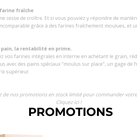
farine fraîche
 ne cesse de croître. Et si vous pouviez y répondre de manièr
incomparable grâce à des farines fraîchement moulues, et 
 pain, la rentabilité en prime.
z vos farines intégrales en interne en achetant le grain, ré
us avec des pains spéciaux "moulus sur place", un gage de fra
rix supérieur.
ez de nos promotions en stock limité pour commander votr
Cliquez ici !