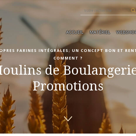
ACCUEIL
MATÉRIEL
WEBSHO
ROPRES FARINES INTÉGRALES; UN CONCEPT BON ET RENT
COMMENT ?
oulins de Boulangerie
Promotions